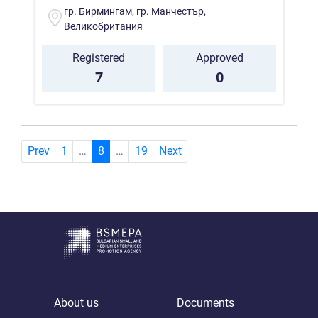
гр. Бирмингам, гр. Манчестър,
Великобритания
Registered
Approved
7
0
(current)
Prev
1
…
8
…
19
Next
About us
Documents