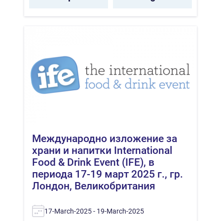
Международно изложение за
храни и напитки Іntеrnаtіоnаl
Fооd & Drіnk Еvеnt (ІFЕ), в
периода 17-19 март 2025 г., гр.
Лондон, Великобритания
17-March-2025 - 19-March-2025