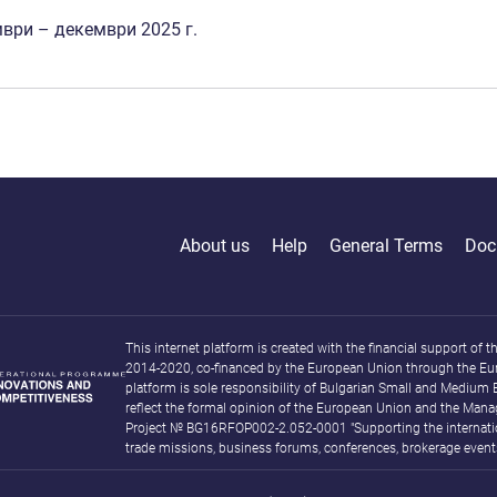
ври – декември 2025 г.
About us
Help
General Terms
Doc
This internet platform is created with the financial support o
2014-2020, co-financed by the European Union through the Eu
platform is sole responsibility of Bulgarian Small and Medium
reflect the formal opinion of the European Union and the Mana
Project № BG16RFOP002-2.052-0001 "Supporting the internation
trade missions, business forums, conferences, brokerage events