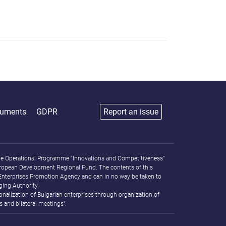
uments
GDPR
Report an issue
f the Operational Programme “Innovations and Competitiveness”
ropean Development Regional Fund. The contents of this
 Enterprises Promotion Agency and can in no way be taken to
ging Authority.
alization of Bulgarian enterprises through organization of
 and bilateral meetings".