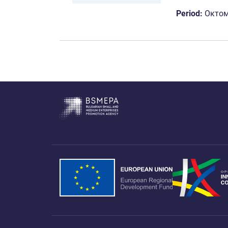
Period:
Октом