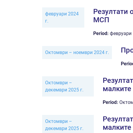
Резултати 
февруари 2024
МСП
г.
Period:
февруари 
Про
Октомври – ноември 2024 г.
Perio
Резулта
Октомври –
малките
декември 2025 г.
Period:
Октом
Резулта
Октомври –
малките
декември 2025 г.