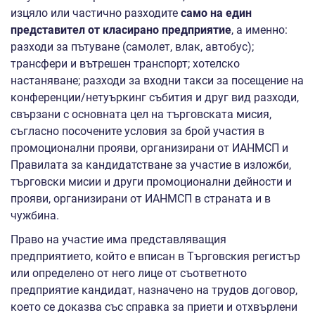
изцяло или частично разходите
само на един
представител от класирано предприятие
, а именно:
разходи за пътуване (самолет, влак, автобус);
трансфери и вътрешен транспорт; хотелско
настаняване; разходи за входни такси за посещение на
конференции/нетуъркинг събития и друг вид разходи,
свързани с основната цел на търговската мисия,
съгласно посочените условия за брой участия в
промоционални прояви, организирани от ИАНМСП и
Правилата за кандидатстване за участие в изложби,
търговски мисии и други промоционални дейности и
прояви, организирани от ИАНМСП в страната и в
чужбина.
Право на участие има представляващия
предприятието, който е вписан в Търговския регистър
или определено от него лице от съответното
предприятие кандидат, назначено на трудов договор,
което се доказва със справка за приети и отхвърлени