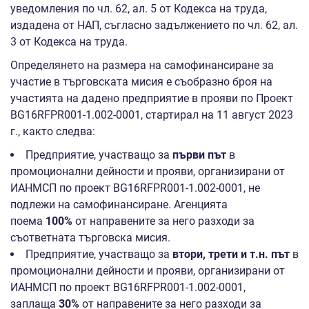
уведомления по чл. 62, ал. 5 от Кодекса на труда,
издадена от НАП, съгласно задължението по чл. 62, ал.
3 от Кодекса на труда.
Определянето на размера на самофинансиране за
участие в търговската мисия е съобразно броя на
участията на дадено предприятие в прояви по Проект
BG16RFPR001-1.002-0001, стартирал на 11 август 2023
г., както следва:
Предприятие, участващо за
първи път
в
промоционални дейности и прояви, организирани от
ИАНМСП по проект BG16RFPR001-1.002-0001, не
подлежи на самофинансиране. Агенцията
поема
100%
от направените за него разходи за
съответната търговска мисия.
Предприятие, участващо за
втори, трети и т.н. път
в
промоционални дейности и прояви, организирани от
ИАНМСП по проект BG16RFPR001-1.002-0001,
заплаща
30%
от направените за него разходи за