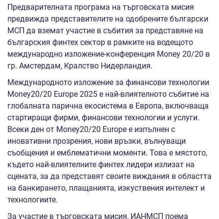
Предварителната програма на търговската мисия
предвижда представителите на одобрените български
МСП да вземат участие в събития за представяне на
българския финтех сектор в рамките на водещото
международно изложение-конференция Money 20/20 в
гр. Амстердам, Кралство Нидерландия.
Международното изложение за финансови технологии
Money20/20 Europe 2025 е най-влиятелното събитие на
глобалната парична екосистема в Европа, включваща
стартиращи фирми, финансови технологии и услуги.
Всеки ден от Money20/20 Europe е изпълнен с
иновативни прозрения, нови връзки, вълнуващи
съобщения и емблематични моменти. Това е мястото,
където най-влиятелните финтех лидери излизат на
сцената, за да представят своите виждания в областта
на банкирането, плащанията, изкуствения интелект и
технологиите.
За участие в търговската мисия, ИАНМСП поема