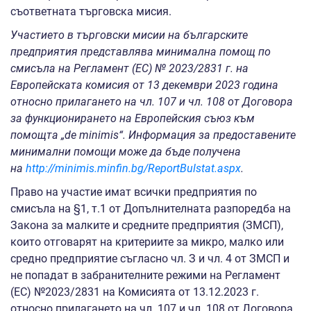
съответната търговска мисия.
Участието в търговски мисии на българските
предприятия представлява минимална помощ по
смисъла на Регламент (ЕС) №
2023
/
2831
г. на
Европейската комисия от 1
3
декември 20
2
3 година
относно прилагането на чл. 107 и чл. 108 от Договора
за функционирането на Европейския съюз към
помощта „de minimis“. Информация за предоставените
минимални помощи може да бъде получена
на
http://minimis.minfin.bg/ReportBulstat.aspx
.
Право на участие имат всички предприятия по
смисъла на §1, т.1 от Допълнителната разпоредба на
Закона за малките и средните предприятия (ЗМСП),
които отговарят на критериите за микро, малко или
средно предприятие съгласно чл. З и чл. 4 от ЗМСП и
не попадат в забранителните режими на Регламент
(EС) №2023/2831 на Комисията от 13.12.2023 г.
относно прилагането на чл. 107 и чл. 108 от Договора