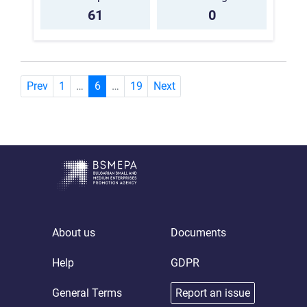
61
0
(current)
Prev
1
…
6
…
19
Next
About us
Documents
Help
GDPR
General Terms
Report an issue