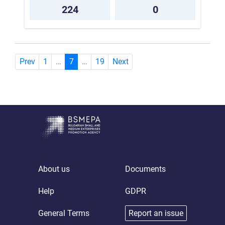
224
0
(current)
Prev
1
…
7
…
19
Next
About us
Documents
Help
GDPR
General Terms
Report an issue