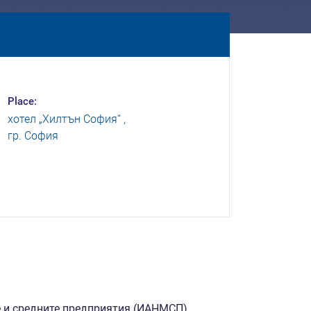
Place:
хотел „Хилтън София“ ,
гр. София
 и средните предприятия (ИАНМСП),