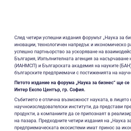
След четири успешни издания форумът „Наука за би
иновации, технологичен напредък и икономическо р
успешно партньорство за ускоряване на взаимодейс
България, Изпълнителната агенция за насърчаване 
(ИАНМСП) и Българската академия на науките (БАН)
българските предприемачи с постиженията на научн
Петото издание на форума „Наука за бизнес“ ще се 
Интер Експо Център, гр. София.
Събитието е отлична възможност науката, в лицето
научноизследователски институти, да представи пр
продукти, а компаниите да се припознаят в реализи
на пазара. Предходните четири издания на „Наука за
предприемаческата екосистеми имат принос за икон