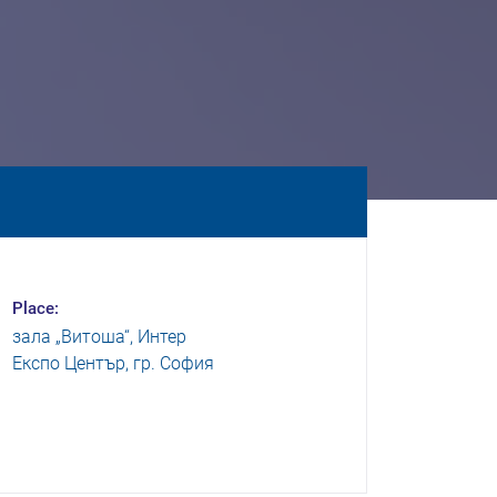
Place:
зала „Витоша“, Интер
Експо Център, гр. София