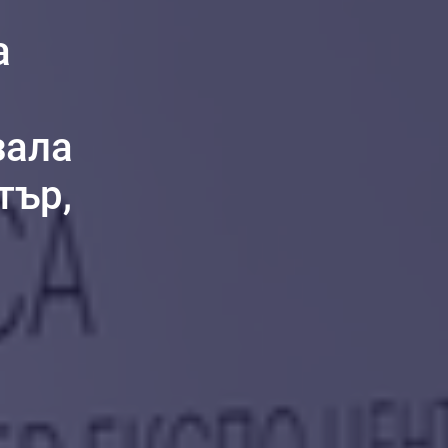
а
зала
тър,