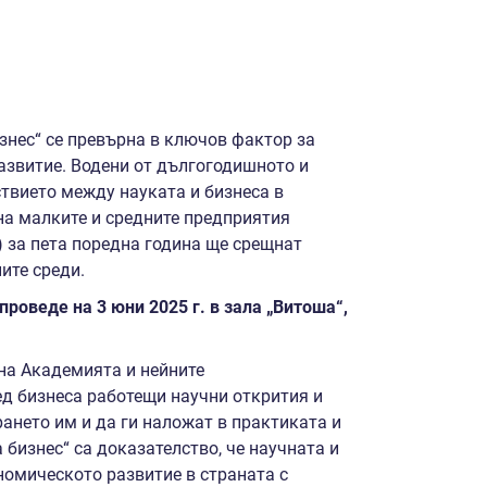
знес“ се превърна в ключов фактор за
азвитие. Водени от дългогодишното и
твието между науката и бизнеса в
на малките и средните предприятия
 за пета поредна година ще срещнат
ите среди.
проведе на 3 юни 2025 г. в зала „Витоша“,
 на Академията и нейните
ед бизнеса работещи научни открития и
рането им и да ги наложат в практиката и
 бизнес“ са доказателство, че научната и
омическото развитие в страната с