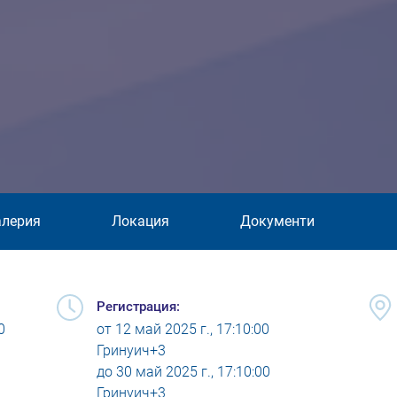
алерия
Локация
Документи
Регистрация:
0
от
12 май 2025 г., 17:10:00
Гринуич+3
до
30 май 2025 г., 17:10:00
Гринуич+3