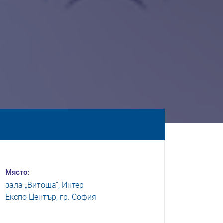
Място:
зала „Витоша“, Интер
Експо Център, гр. София