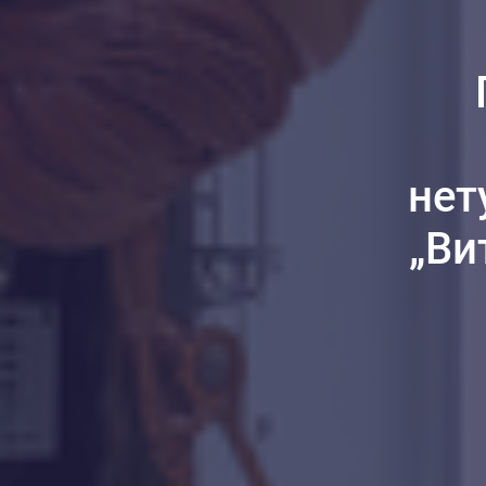
нет
„Ви