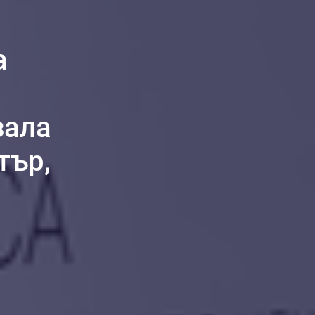
а
зала
тър,