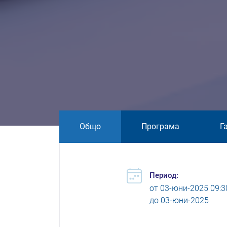
Общо
Програма
Г
Период:
от
03-юни-2025 09:3
до
03-юни-2025