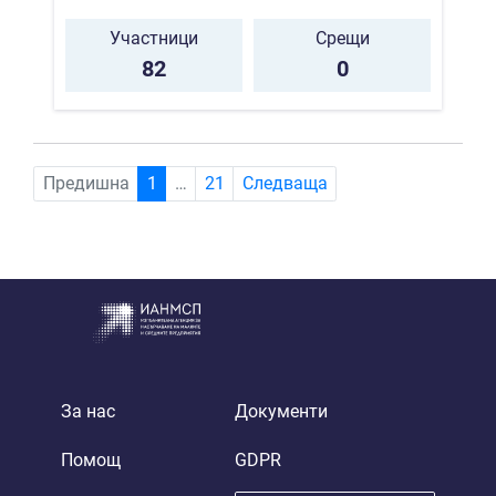
Участници
Срещи
82
0
(current)
Предишна
1
…
21
Следваща
За нас
Документи
Помощ
GDPR