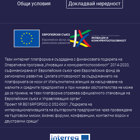
Общи условия
Докладвай нередност
Тази интернет платформа е създадена с финансовата подкрепа на
Оперативна програма „Иновации и конкурентоспособност” 2014-2020,
съфинансирана от Европейския съюз чрез Европейския фонд за
регионално развитие. Цялата отговорност за съдържанието на
платформата се носи от Изпълнителна агенция за насърчаване на
малките и средните предприятия и при никакви обстоятелства не може
да се приема, че тази платформа отразява официалното становище на
Европейския съюз и Управляващия орган”.
Проект № BG16RFOP002-2.052-0001 „Подкрепа на
интернационализацията на българските предприятия чрез провеждане
на търговски мисии, бизнес форуми, конференции, контактни борси и
двустранни срещи”