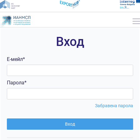
Вход
Е-мейл*
Парола*
Забравена парола
Вход