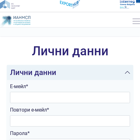
Лични данни
Лични данни
Е-мейл*
Повтори е-мейл*
Парола*