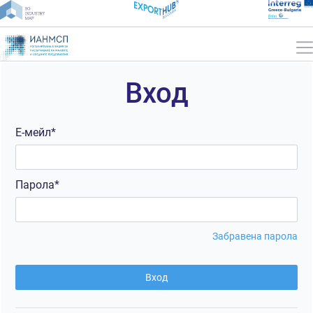
Вход
Е-мейл*
Парола*
Забравена парола
Вход