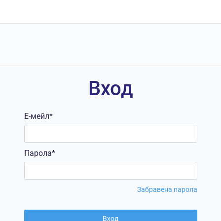
Вход
Е-мейл*
Парола*
Забравена парола
Вход