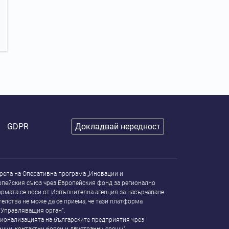
GDPR
Докладвай нередност
репа на Оперативна програма „Иновации и
опейския съюз чрез Европейския фонд за регионално
рмата се носи от Изпълнителна агенция за насърчаване
елства не може да се приема, че тази платформа
 Управляващия орган”.
ионализацията на българските предприятия чрез