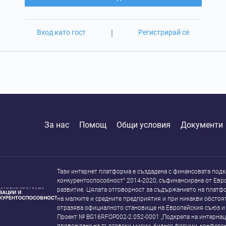
Вход като гост
|
Регистрирай се
За нас
Помощ
Общи условия
Документи
Тази интернет платформа е създадена с финансовата подк
конкурентоспособност” 2014-2020, съфинансирана от Евр
развитие. Цялата отговорност за съдържанието на платфо
на малките и средните предприятия и при никакви обстоят
отразява официалното становище на Европейския съюз и
Проект № BG16RFOP002-2.052-0001 „Подкрепа на интернац