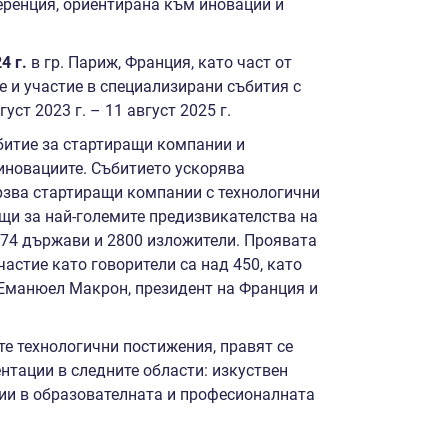
ренция, ориентирана към иновации и
24
г
.
в гр. Париж, Франция, като част от
 и участие в специализирани събития с
т 2023 г. – 11 август 2025 г.
битие за стартиращи компании и
 иновациите. Събитието ускорява
рзва стартиращи компании с технологични
ящи за най-големите предизвикателства на
 174 държави и 2800 изложители. Проявата
частие като говорители са над 450, като
 Еманюел Макрон, президент на Франция и
те технологични постижения, правят се
нтации в следните области: изкуствен
гии в образователната и професионалната