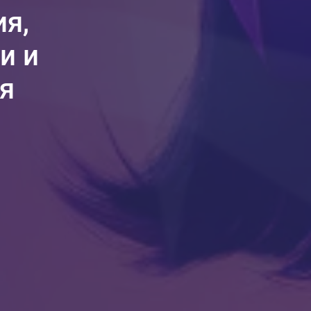
я,
и и
я