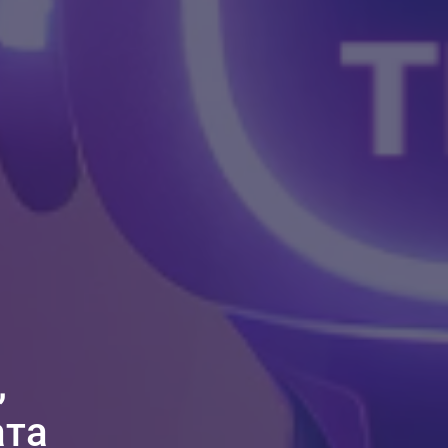
,
ата