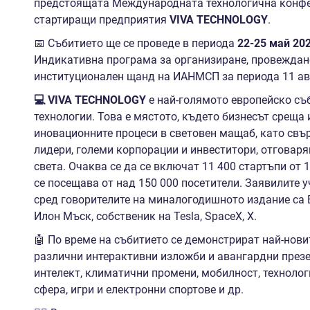
предстоящата Международната технологична конфе
стартиращи предприятия
VIVA TECHNOLOGY
.
📅 Събитието ще се проведе в периода
22-25 май 20
Индикативна програма за организиране, провеждане
институционален щанд на ИАНМСП за периода 11 авгус
💻 VIVA TECHNOLOGY
e най-голямото европейско съ
технологии. Това е мястото, където бизнесът среща
иновационните процеси в световен мащаб, като свъ
лидери, големи корпорации и инвеститори, отговар
света. Очаква се да се включат 11 400 стартъпи от
се посещава от над 150 000 посетители. Заявилите у
сред говорителите на миналогодишното издание са
Илон Мъск, собственик на Tesla, SpaceX, X.
🤖 По време на събитието се демонстрират най-нови
различни интерактивни изложби и авангардни презе
интелект, климатични промени, мобилност, техноло
сфера, игри и електронни спортове и др.