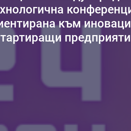
ехнологична конференци
иентирана към иноваци
стартиращи предприяти