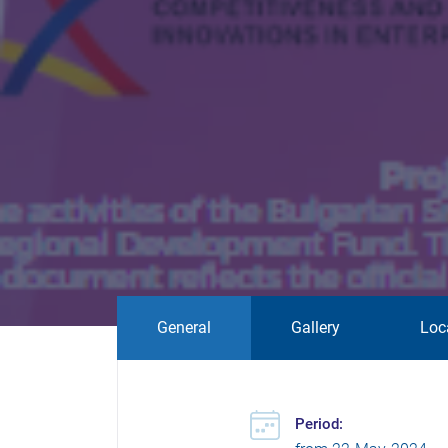
General
Gallery
Loc
Period: