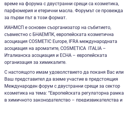
време на форума с двустранни срещи са козметика,
парфюмерия и етерични масла. Форумът се провежда
за първи път в този формат.
ИАНМСП е основен съорганизатор на събитието,
съвместно с БНАЕМПК, европейската козметична
асоциация COSMETIC Europe, IFRA международната
асоциация на ароматите, COSMETICA ITALIA –
Италианска асоциация и ЕСНА – европейската
организация за химикалите.
С настоящото имам удоволствието да поканя Вас или
Ваш представител да вземе участие в предстоящия
Международен форум с двустранни срещи за сектор
козметика на тема: “Европейската регулаторна рамка
в химичното законодателство – предизвикателства и
тенденции”, 3 ноември 2022 г., гр. Пловдив.
При проявен интерес, следва да бъде направена
предварителна регистрация на адрес