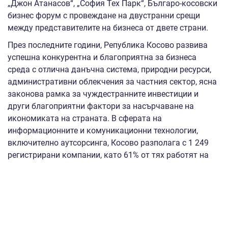
„Джон Атанасов“, „София Тех Парк“, Българо-косовски
бизнес форум с провеждане на двустранни срещи
между представителите на бизнеса от двете страни.
През последните години, Република Косово развива
успешна конкурентна и благоприятна за бизнеса
среда с отлична данъчна система, природни ресурси,
административни облекчения за частния сектор, ясна
законова рамка за чуждестранните инвестиции и
други благоприятни фактори за насърчаване на
икономиката на страната. В сферата на
информационните и комуникационни технологии,
включително аутсорсинга, Косово разполага с 1 249
регистрирани компании, като 61% от тях работят на
международни пазари, а 39% оперират на местния
пазар. Република Косово има значителен потенциал и
може да се превърне във важен регионален бизнес
партньор на български технологични и иновативни
компании, както и да предостави възможности за