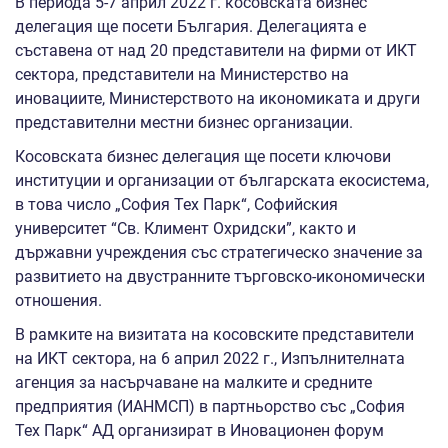
В периода 5-7 април 2022 г. косовската бизнес
делегация ще посети България. Делегацията е
съставена от над 20 представители на фирми от ИКТ
сектора, представители на Министерство на
иновациите, Министерството на икономиката и други
представителни местни бизнес организации.
Косовската бизнес делегация ще посети ключови
институции и организации от българската екосистема,
в това число „София Тех Парк“, Софийския
университет “Св. Климент Охридски”, както и
държавни учреждения със стратегическо значение за
развитието на двустранните търговско-икономически
отношения.
В рамките на визитата на косовските представители
на ИКТ сектора, на 6 април 2022 г., Изпълнителната
агенция за насърчаване на малките и средните
предприятия (ИАНМСП) в партньорство със „София
Тех Парк“ АД организират в Иновационен форум