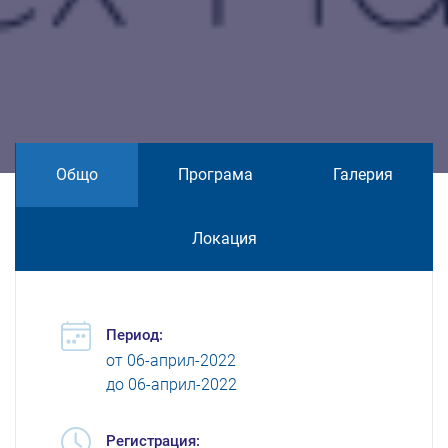
Общо
Програма
Галерия
Локация
Период:
от
06-април-2022
до
06-април-2022
Регистрация: