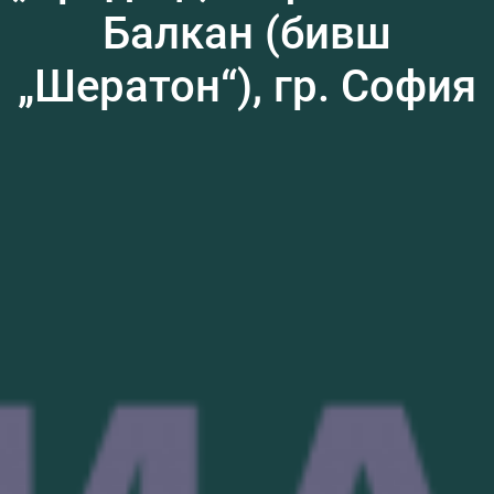
Балкан (бивш
„Шератон“), гр. София