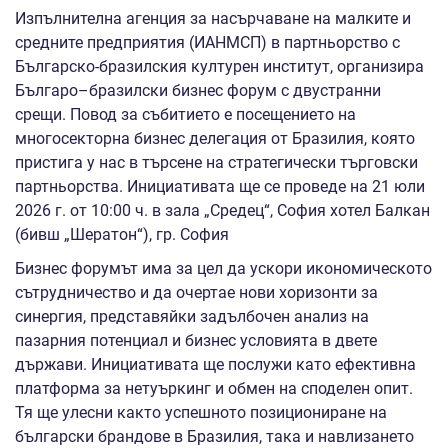
Изпълнителна агенция за насърчаване на малките и
средните предприятия (ИАНМСП) в партньорство с
Българско-бразилския културен институт, организира
Българо–бразилски бизнес форум с двустранни
срещи. Повод за събитието е посещението на
многосекторна бизнес делегация от Бразилия, която
пристига у нас в търсене на стратегически търговски
партньорства. Инициативата ще се проведе на 21 юли
2026 г. от 10:00 ч. в зала „Средец“, София хотел Балкан
(бивш „Шератон“), гр. София
Бизнес форумът има за цел да ускори икономическото
сътрудничество и да очертае нови хоризонти за
синергия, представяйки задълбочен анализ на
пазарния потенциал и бизнес условията в двете
държави. Инициативата ще послужи като ефективна
платформа за нетуъркинг и обмен на споделен опит.
Тя ще улесни както успешното позициониране на
български брандове в Бразилия, така и навлизането