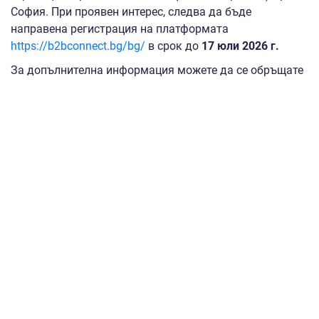
София. При проявен интерес, следва да бъде
направена регистрация на платформата
https://b2bconnect.bg/bg/
в срок до
17 юли 2026 г.
За допълнителна информация можете да се обръщате
към Кристин Дерменджиев, главен експерт в отдел
„Международни прояви и сътрудничество“ на
дирекция „Интернационализация на малките и
средните предприятия“,
k.dermendzhiev@sme.government.bg
, тел: 02/ 940 79 47 и
Милена Торп, главен експерт в отдел „Международни
прояви и сътрудничество“ на дирекция
„Интернационализация на малките и средните
предприятия“,
m.thorp@sme.government.bg
, тел: 02/ 940
79 79.
Участието в събитието е безплатно и се организира по
Проект BG16RFPR001-1.013-0001 „Реализация на
мерки за интернационализация на българските МСП
чрез подкрепа дейността на Изпълнителна агенция за