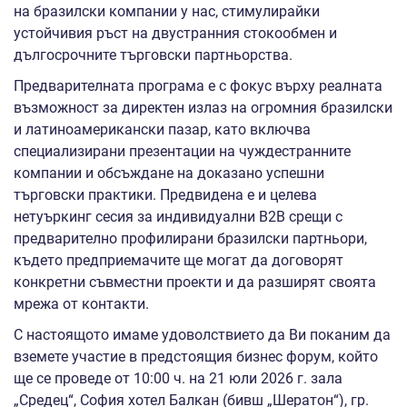
на бразилски компании у нас, стимулирайки
устойчивия ръст на двустранния стокообмен и
дългосрочните търговски партньорства.
Предварителната програма е с фокус върху реалната
възможност за директен излаз на огромния бразилски
и латиноамерикански пазар, като включва
специализирани презентации на чуждестранните
компании и обсъждане на доказано успешни
търговски практики. Предвидена е и целева
нетуъркинг сесия за индивидуални B2B срещи с
предварително профилирани бразилски партньори,
където предприемачите ще могат да договорят
конкретни съвместни проекти и да разширят своята
мрежа от контакти.
С настоящото имаме удоволствието да Ви поканим да
вземете участие в предстоящия бизнес форум, който
ще се проведе от 10:00 ч. на 21 юли 2026 г. зала
„Средец“, София хотел Балкан (бивш „Шератон“), гр.