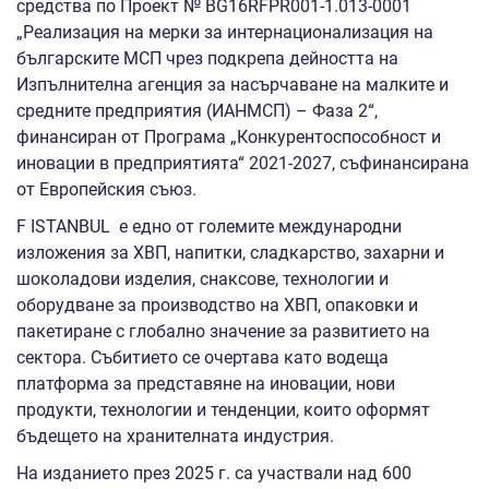
средства по Проект № BG16RFPR001-1.013-0001
„Реализация на мерки за интернационализация на
българските МСП чрез подкрепа дейността на
Изпълнителна агенция за насърчаване на малките и
средните предприятия (ИАНМСП) – Фаза 2“,
финансиран от Програма „Конкурентоспособност и
иновации в предприятията“ 2021-2027, съфинансирана
от Европейския съюз.
F ISTANBUL е едно от големите международни
изложения за ХВП, напитки, сладкарство, захарни и
шоколадови изделия, снаксове, технологии и
оборудване за производство на ХВП, опаковки и
пакетиране с глобално значение за развитието на
сектора. Събитието се очертава като водеща
платформа за представяне на иновации, нови
продукти, технологии и тенденции, които оформят
бъдещето на хранителната индустрия.
На изданието през 2025 г. са участвали над 600