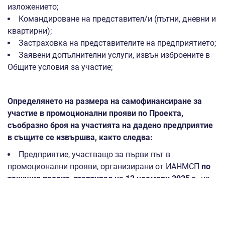
изложението;
Командироване на представител/и (пътни, дневни и
квартирни);
Застраховка на представителите на предприятието;
Заявени допълнителни услуги, извън изброените в
Общите условия за участие;
Определянето на размера на самофинансиране за
участие в промоционални прояви по Проекта,
съобразно броя на участията на дадено предприятие
в същите се извършва, както следва:
Предприятие, участващо за първи път в
промоционални прояви, организирани от ИАНМСП
по
текущия проект, стартирал на 12 ноември 2025 г
., не
подлежи на самофинансиране. ИАНМСП поема
100 %
от направените за него разходи за съответната
промоционална дейност или проява.