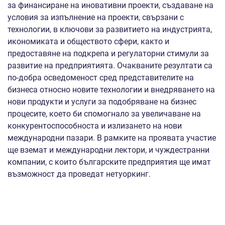
за финансиране на иновативни проекти, създаване на
условия за изпълнение на проекти, свързани с
технологии, в ключови за развитието на индустрията,
икономиката и обществото сфери, както и
предоставяне на подкрепа и регулаторни стимули за
развитие на предприятията. Очакваните резултати са
по-добра осведоменост сред представителите на
бизнеса относно новите технологии и внедряването на
нови продукти и услуги за подобряване на бизнес
процесите, което би спомогнало за увеличаване на
конкурентоспособноста и излизането на нови
международни пазари. В рамките на проявата участие
ще вземат и международни лектори, и чуждестранни
компании, с които българските предприятия ще имат
възможност да проведат нетуоркинг.
Допълнителна информация може да бъде получена от
Николина Георгиева, тел. 02/940 7977 и Даяна
Иванова, тел. 02/940 7983. При проявен интерес следва