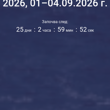
2026, 01–04.09.2026 г.
Започва след:
25
:
2
:
59
:
50
дни
часа
мин
сек