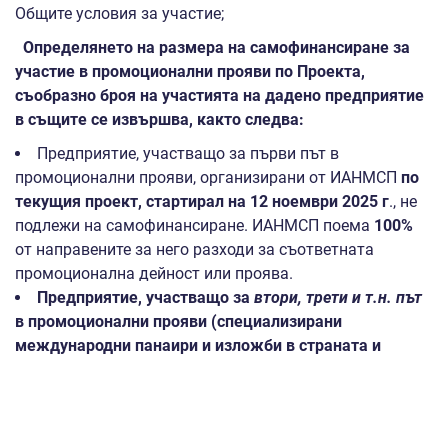
Общите условия за участие;
Определянето на размера на самофинансиране за
участие в промоционални прояви по Проекта,
съобразно броя на участията на дадено предприятие
в същите се извършва, както следва:
Предприятие, участващо за първи път в
промоционални прояви, организирани от ИАНМСП
по
текущия проект, стартирал на 12 ноември 2025 г
., не
подлежи на самофинансиране. ИАНМСП поема
100%
от направените за него разходи за съответната
промоционална дейност или проява.
Предприятие, участващо за
втори, трети и т.н. път
в промоционални прояви
(специализирани
международни панаири и изложби в страната и
чужбина, търговски мисии в чужбина)
, организирани
от ИАНМСП по
текущия проект, стартирал на 12
ноември 2025 г.
заплаща
30%
от направените за него
разходи за съответната промоционална дейност или