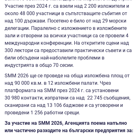
Участие през 2024 г. са взели над 2 200 изложители и
около 48 000 участници в съпътстващите събития от
над 100 държави. Посетено е било от над 29 морски
делегации. Паралелно с изложението в изложбените
зали и отворени за всички участници са се провели 4
международни конференции. На откритите сцени над
300 лектори са предоставили практически съвети и са
били обсъдени най-наболелите проблеми в
индустрията в общо 70 сесии.
SMM 2026 ще се проведе на обща изложбена площ от
над 90 000 кв.м. в 12 изложбени палати. Чрез
платформата на SMM през 2024 г. са установени
30 980 контакти, изпратени са над 22 745 съобщения,
сканирани са над 13 106 баджове и са уговорени и
проведени 1 256 работни срещи.
За участие на
SMM
2026
, Агенцията поема напълно
или частично разходите на български предприятия за: