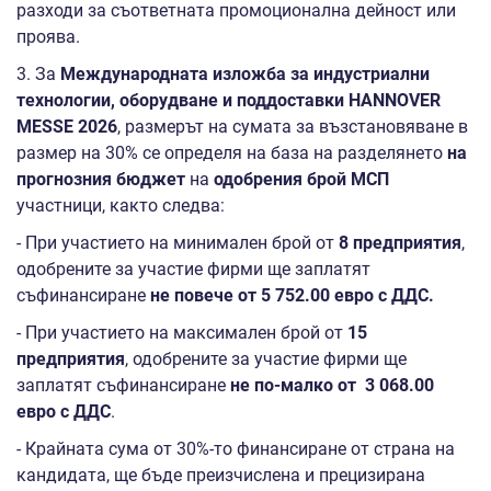
разходи за съответната промоционална дейност или
проява.
3. За
Международната изложба за индустриални
технологии, оборудване и поддоставки HANNOVER
MESSE 2026
, размерът на сумата за възстановяване в
размер на 30% се определя на база на разделянето
на
прогнозния бюджет
на
одобрения брой МСП
участници, както следва:
- При участието на минимален брой от
8
предприятия
,
одобрените за участие фирми ще заплатят
съфинансиране
не повече от
5
752
.00
евро с ДДС.
- При участието на максимален брой от
15
предприятия
, одобрените за участие фирми ще
заплатят съфинансиране
не по-малко от
3
068
.00
евро с ДДС
.
- Крайната сума от 30%-то финансиране от страна на
кандидата, ще бъде преизчислена и прецизирана