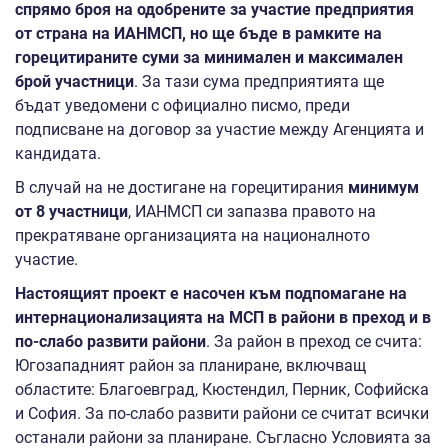
спрямо броя на одобрените за участие предприятия
от страна на ИАНМСП, но ще бъде в рамките на
горецитираните суми за минимален и максимален
брой участници
. За тази сума предприятията ще
бъдат уведомени с официално писмо, преди
подписване на договор за участие между Агенцията и
кандидата.
В случай на не достигане на горецитирания
минимум
от
8
участници
, ИАНМСП си запазва правото на
прекратяване организацията на националното
участие.
Настоящият проект е насочен към подпомагане на
интернационализацията на МСП в райони в преход и в
по-слабо развити райони
. За район в преход се счита:
Югозападният район за планиране, включващ
областите: Благоевград, Кюстендил, Перник, Софийска
и София. За по-слабо развити райони се считат всички
останали райони за планиране. Съгласно Условията за