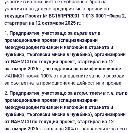
участие в изложението е съобразно с броя на
участията на дадено предприятие в прояви по
текущия Проект № BG16RFPR001-1.013-0001
–Фаза 2
,
стартирал на 1
2
октомври 202
5
г
::
1.
Предприятие, участващо за
първи път
в
промоционални прояви
(специализирани
международни панаири и изложби в страната и
чужбина, търговски мисии в чужбина)
, организирани
от ИАНМСП по текущия проект, стартирал на 12
октомври 2025 г., не подлежи на самофинансиране.
ИАНМСП поема
100%
от направените за него разходи
за съответната промоционална дейност или проява.
2.
Предприятие, участващо за
втори, трети и т.н. път
в
промоционални прояви
(специализирани
международни панаири и изложби в страната и
чужбина, търговски мисии в чужбина)
, организирани
от ИАНМСП по
текущия проект, стартирал на 12
октомври 2025 г.
заплаща
30%
от направените за него