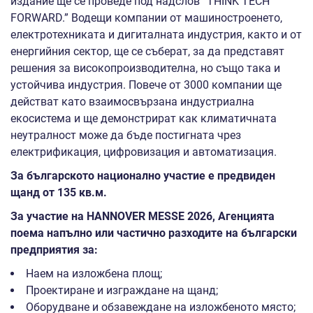
издание ще се проведе под надслов ”THINK TECH
FORWARD.” Водещи компании от машиностроенето,
електротехниката и дигиталната индустрия, както и от
енергийния сектор, ще се съберат, за да представят
решения за високопроизводителна, но също така и
устойчива индустрия. Повече от 3000 компании ще
действат като взаимосвързана индустриална
екосистема и ще демонстрират как климатичната
неутралност може да бъде постигната чрез
електрификация, цифровизация и автоматизация.
За българското национално участие е предвиден
щанд от
135
кв.м.
За участие на
HANNOVER MESSE 202
6
, Агенцията
поема напълно или частично разходите на български
предприятия за:
Наем на изложбена площ;
Проектиране и изграждане на щанд;
Оборудване и обзавеждане на изложбеното място;