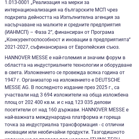
1.013-0001 „Реализация на мерки за
интернационализация на българските МСП чрез
подкрепа дейността на Изпълнителна агенция за
насърчаване на малките и средните предприятия
(ИАНМСП) – Фаза 2“, финансиран от Програма
„Конкурентоспособност и иновации в предприятията“
2021-2027, съфинансирана от Европейския съюз.
HANNOVER MESSE е най-големия и значим форум в
областта на индустриалните технологии и оборудване
в света. Изложението се провежда всяка година от
1947 г. Организатор на изложението е DEUTSCHE
MESSE AG. В последното издание през 2025 г., са
участвали над 3 694 изложители на обща изложбена
площ от 202 400 кв.м. и с над 123 035 делови
посетители от над 160 държави. HANNOVER MESSE е
най-важната международна платформа и гореща
точка за индустриална трансформация - с отлични
иновации или необичайни продукти. Тазгодишното