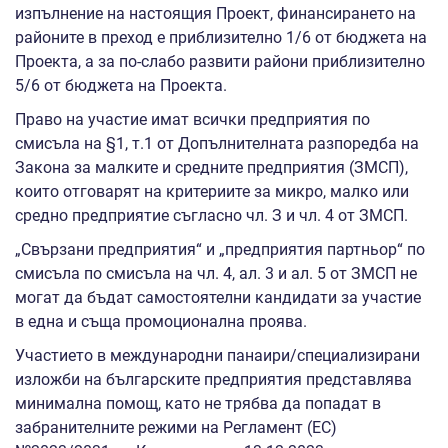
изпълнение на настоящия Проект, финансирането на
районите в преход е приблизително 1/6 от бюджета на
Проекта, а за по-слабо развити райони приблизително
5/6 от бюджета на Проекта.
Право на участие имат всички предприятия по
смисъла на §1, т.1 от Допълнителната разпоредба на
Закона за малките и средните предприятия (ЗМСП),
които отговарят на критериите за микро, малко или
средно предприятие съгласно чл. З и чл. 4 от ЗМСП.
„Свързани предприятия“ и „предприятия партньор“ по
смисъла по смисъла на чл. 4, ал. 3 и ал. 5 от ЗМСП не
могат да бъдат самостоятелни кандидати за участие
в една и съща промоционална проява.
Участието в международни панаири/специализирани
изложби на българските предприятия представлява
минимална помощ, като не трябва да попадат в
забранителните режими на Регламент (EС)