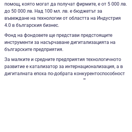
помощ, която могат да получат фирмите, е от 5 000 лв.
до 50 000 лв. Над 100 мл. лв. е бюджетът за
въвеждане на технологии от областта на Индустрия
4.0 в българския бизнес.
Фонд на фондовете ще представи предстоящите
инструменти за насърчаване дигитализацията на
българските предприятия.
За малките и средните предприятия технологичното
развитие е катализатор за интернационализация, а в
дигиталната епоха по-добрата конкурентоспособност
е от ключово значение за растеж.
„Дигитални
хоризонти: 180 млн. лв. директна подкрепа за
бизнеса! Сега!“ ще отправи призив към действие,
ново мислене и осъзнаване, че иновативната
икономика започва от малките стъпки на всяка
компания, която днес избира да инвестира в
технологии.