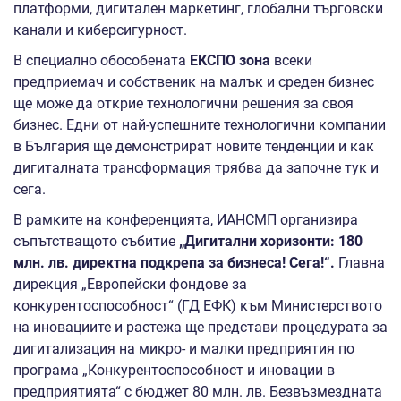
платформи, дигитален маркетинг, глобални търговски
канали и киберсигурност.
В специално обособената
ЕКСПО зона
всеки
предприемач и собственик на малък и среден бизнес
ще може да открие технологични решения за своя
бизнес. Едни от най-успешните технологични компании
в България ще демонстрират новите тенденции и как
дигиталната трансформация трябва да започне тук и
сега.
В рамките на конференцията, ИАНСМП организира
съпътстващото събитие
„Дигитални хоризонти: 180
млн. лв. директна подкрепа за бизнеса! Сега!“.
Главна
дирекция „Европейски фондове за
конкурентоспособност“ (ГД ЕФК) към Министерството
на иновациите и растежа ще представи процедурата за
дигитализация на микро- и малки предприятия по
програма „Конкурентоспособност и иновации в
предприятията“ с бюджет 80 млн. лв. Безвъзмездната