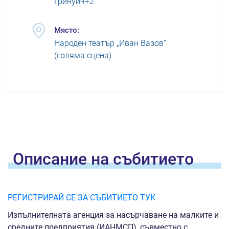
Гринуич+2
Място:
Народен театър „Иван Вазов“
(голяма сцена)
Oписание на
събитието
РЕГИСТРИРАЙ СЕ ЗА СЪБИТИЕТО ТУК
Изпълнителната агенция за насърчаване на малките и
средните предприятия (ИАНМСП), съвместно с