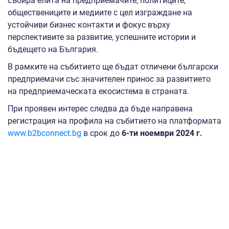
събира елита на предприемачите, политиците,
обществениците и медиите с цел изграждане на
устойчиви бизнес контакти и фокус върху
перспективите за развитие, успешните истории и
бъдещето на България.
В рамките на събитието ще бъдат отличени български
предприемачи със значителен принос за развитието
на предприемаческата екосистема в страната.
При проявен интерес следва да бъде направена
регистрация на профила на събитието на платформата
www.b2bconnect.bg
в срок до
6
-
т
и
ноември 2024 г.
За контакт и допълнителна информация:
Томислав Атанасов - тел. 02 940 79 83 и e-mail:
t.atanasov@sme.government.bg
Участието в събитието е безплатно и се организира в
изпълнение на дейност Дейност 7 „Организиране и
провеждане на бизнес форуми, конференции,