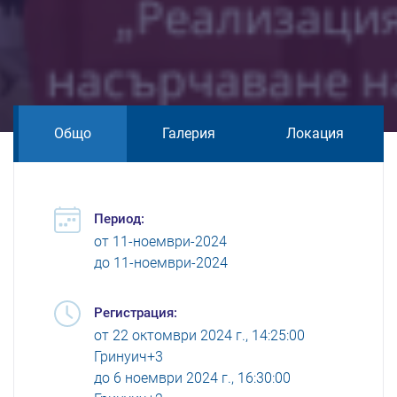
Общо
Галерия
Локация
Период:
от
11-ноември-2024
до
11-ноември-2024
Регистрация:
от
22 октомври 2024 г., 14:25:00
Гринуич+3
до
6 ноември 2024 г., 16:30:00