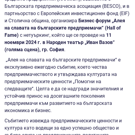
Българската предприемаческа асоциация (BESCO), и в
партньорство с Европейския инвестиционен фонд (EIF)
и Столична община, организира
Бизнес форум
„Алея
на славата на българските предприемачи“ (
Hall of
Famе
)
с нетуъркинг, който ще се проведе на
11
ноември 2024 г. в
Народен театър „Иван Вазов“
(голяма сцена), гр. София
.
„Алея на славата на българските предприемачи“ е
ексклузивно ежегодно събитие, което чества
предприемачеството и утвърждава културата на
предприемаческите ценности „Помогни на
следващите“. Целта е да се надгради значителния и
устойчив принос на досегашните поколения
предприемачи към развитието на българската
икономика и бизнес.
Събитието извежда предприемаческите ценности и
култура като водещи за едно успешно общество и