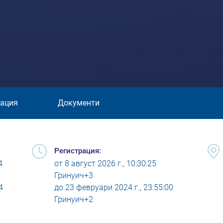
ация
Документи
Регистрация:
4
от
8 август 2026 г., 10:30:25
Гринуич+3
4
до
23 февруари 2024 г., 23:55:00
Гринуич+2