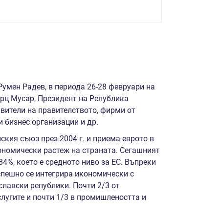
умен Радев, в периода 26-28 февруари на
рц Мусар, Президент на Република
авители на правителството, фирми от
 бизнес организации и др.
ия съюз през 2004 г. и приема еврото в
кономически растеж на страната. Сегашният
84%, което е средното ниво за ЕС. Въпреки
спешно се интегрира икономически с
славски републики. Почти 2/3 от
слугите и почти 1/3 в промишлеността и