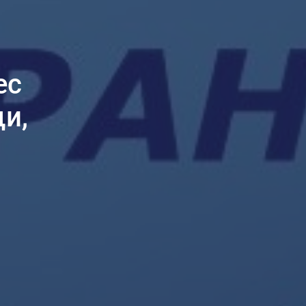
ес
и,