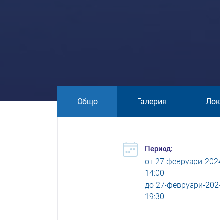
Общо
Галерия
Лок
Период:
от
27-февруари-202
14:00
до
27-февруари-202
19:30