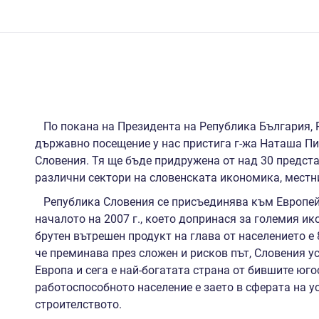
По покана на Президента на Република България, Р
държавно посещение у нас пристига г-жа Наташа Пи
Словения. Тя ще бъде придружена от над 30 предст
различни сектори на словенската икономика, местни
Република Словения се присъединява към Европейск
началото на 2007 г., което допринася за големия и
брутен вътрешен продукт на глава от населението е 
че преминава през сложен и рисков път, Словения у
Европа и сега е най-богатата страна от бившите юго
работоспособното население е заето в сферата на у
строителството.