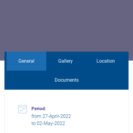
General
Gallery
Location
Documents
Period:
from
27-April-2022
to
02-May-2022