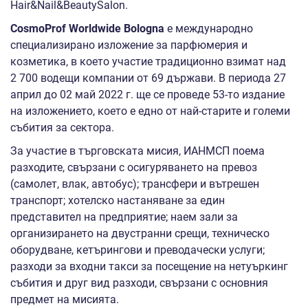
Hair&Nail&BeautySalon.
CosmoProf Worldwide Bologna
е международно
специализирано изложение за парфюмерия и
козметика, в което участие традиционно взимат над
2 700 водещи компании от 69 държави. В периода 27
април до 02 май 2022 г. ще се проведе 53-то издание
на изложението, което е едно от най-старите и големи
събития за сектора.
За участие в търговската мисия, ИАНМСП поема
разходите, свързани с осигуряването на превоз
(самолет, влак, автобус); трансфери и вътрешен
транспорт; хотелско настаняване за един
представител на предприятие; наем зали за
организирането на двустранни срещи, техническо
оборудване, кетърингови и преводачески услуги;
разходи за входни такси за посещение на нетуъркинг
събития и друг вид разходи, свързани с основния
предмет на мисията.