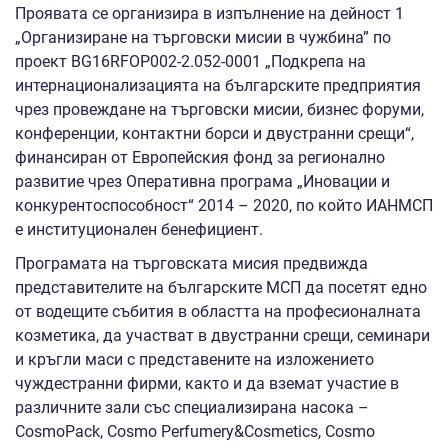
Проявата се организира в изпълнение на дейност 1
„Организиране на търговски мисии в чужбина” по
проект BG16RFOP002-2.052-0001 „Подкрепа на
интернационализацията на българските предприятия
чрез провеждане на търговски мисии, бизнес форуми,
конференции, контактни борси и двустранни срещи“,
финансиран от Европейския фонд за регионално
развитие чрез Оперативна програма „Иновации и
конкурентоспособност“ 2014 – 2020, по който ИАНМСП
е институционален бенефициент.
Програмата на търговската мисия предвижда
представителите на българските МСП да посетят едно
от водещите събития в областта на професионалната
козметика, да участват в двустранни срещи, семинари
и кръгли маси с представените на изложението
чуждестранни фирми, както и да вземат участие в
различните зали със специализирана насока –
CosmoPack, Cosmo Perfumery&Cosmetics, Cosmo