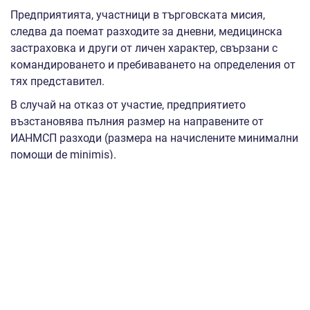
Предприятията, участници в търговската мисия,
следва да поемат разходите за дневни, медицинска
застраховка и други от личен характер, свързани с
командироването и пребиваването на определения от
тях представител.
В случай на отказ от участие, предприятието
възстановява пълния размер на направените от
ИАНМСП разходи (размера на начислените минимални
помощи de minimis).
Участието в търговски мисии на българските
предприятия представлява минимална помощ по
смисъла на Регламент (ЕС) № 1407/2013 г. на
Европейската комисия от 18 декември 2013 година
относно прилагането на чл. 107 и чл. 108 от Договора
за функционирането на Европейския съюз към
помощта „de minimis“. Информация за предоставените
минимални помощи може да бъде получена на