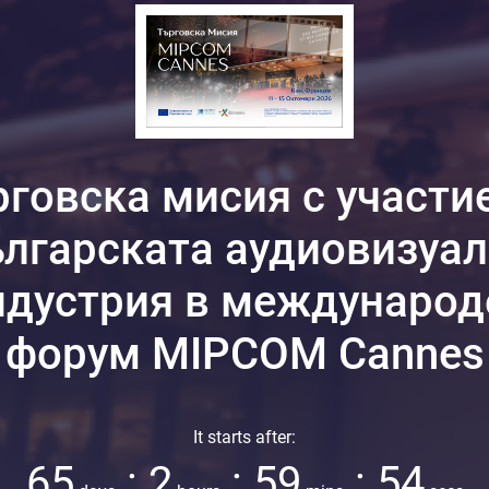
говска мисия с участи
лгарската аудиовизуа
ндустрия в международ
форум MIPCOM Cannes
It starts after:
65
:
2
:
59
:
52