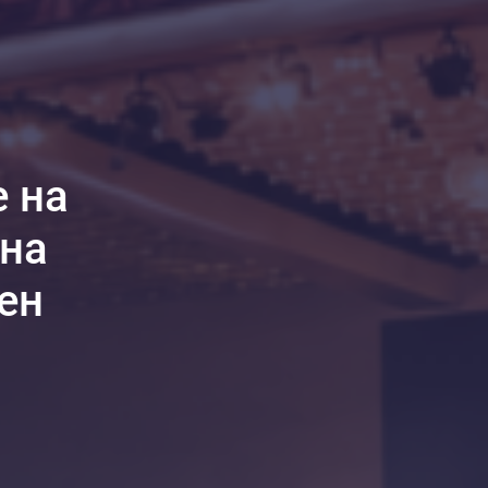
е на
лна
ен