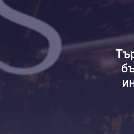
Тър
бъ
и