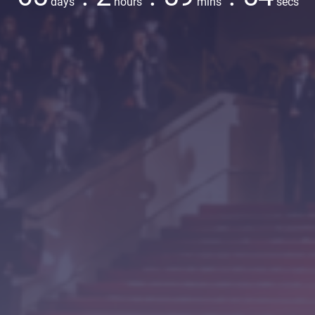
days
hours
mins
secs