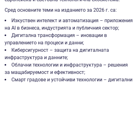
Сред основните теми на изданието за 2026 г. са:
Изкуствен интелект и автоматизация – приложения
на AI в бизнеса, индустрията и публичния сектор;
Дигитална трансформация – иновации в
управлението на процеси и данни;
Киберсигурност – защита на дигиталната
инфраструктура и данните;
Облачни технологии и инфраструктура – решения
за мащабируемост и ефективност;
Смарт градове и устойчиви технологии – дигитални
решения за градска среда и зелена трансформация;
Стартиращи компании и иновации – възможности
за развитие и достъп до финансиране.
Разходите, които ИАНМСП покрива, включват: наем на
площ, проектиране и изграждане на институционалния
щанд, оборудване и обзавеждане, медийни и/или
регистрационни такси, техническо оборудване на