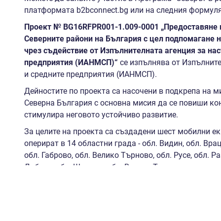
платформата b2bconnect.bg или на следния формул
Проект
№ BG16RFPR001-1.009-0001 „Предоставяне н
Северните райони на България с цел подпомагане н
чрез съдействие от Изпълнителната агенция за на
предприятия (ИАНМСП)“
се изпълнява от Изпълните
и средните предприятия (ИАНМСП).
Дейностите по проекта са насочени в подкрепа на м
Северна България с основна мисия да се повиши кон
стимулира неговото устойчиво развитие.
За целите на проекта са създадени шест мобилни еки
оперират в 14 областни града - обл. Видин, обл. Врац
обл. Габрово, обл. Велико Търново, обл. Русе, обл. Р
Добрич, обл. Шумен и обл. Варна.. Тяхната роля е 
експертна подкрепа на МСП относно възможностите
финансиране, условия за кандидатстване и изпълне
безвъзмездна финансова помощ. Чрез индивидуализ
съдействат на предприятията в идентифициране на