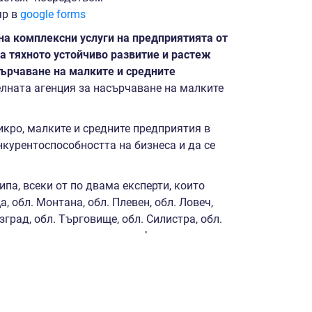
яр в
google forms
а комплексни услуги на предприятията от
а тяхното устойчиво развитие и растеж
сърчаване на малките и средните
лната агенция за насърчаване на малките
икро, малките и средните предприятия в
курентоспособността на бизнеса и да се
па, всеки от по двама експерти, които
а, обл. Монтана, обл. Плевен, обл. Ловеч,
азград, обл. Търговище, обл. Силистра, обл.
да предоставят адекватна информация и
 за европейско и национално
ние на процедури за предоставяне на
иран подход, мобилните екипи ще
 най-подходящите актуални или предстоящи