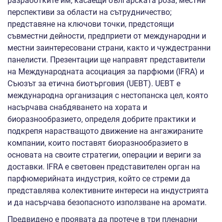
разработките им, касаещи българската роза; местни
перспективи за области на сътрудничество;
представяне на ключови точки, предстоящи
съвместни дейности, предприети от международни и
местни заинтересовани страни, както и чуждестранни
панелисти. Презентации ще направят представители
на Международната асоциация за парфюми (IFRA) и
Съюзът за етична биотърговия (UEBT). UEBT е
международна организация с нестопанска цел, която
насърчава снабдяването на хората и
биоразнообразието, определя добрите практики и
подкрепя нарастващото движение на ангажираните
компании, които поставят биоразнообразието в
основата на своите стратегии, операции и вериги за
доставки. IFRA е световен представителен орган на
парфюмерийната индустрия, който се стреми да
представлява колективните интереси на индустрията
и да насърчава безопасното използване на аромати.
Предвидено е проявата да протече в три пленарни