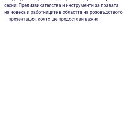
сесии: Предизвикателства и инструменти за правата
на човека и работниците в областта на розовъдството
– презентация, която ще предостави важна
информация за правните аспекти на сезонната работа
в розовия сектор в България, както и подкрепа за
розовия сектор: мерки за финансиране, възможности
за сътрудничество и одобрени селскостопански
ресурси; Проблеми на околната среда и добри
практики – устойчиво отглеждане на рози – ролята на
плановете за действие за правата на човека за
осигуряване на справедливи трудови практики,
безопасни условия на труд и етично снабдяване на
сектора за отглеждането на рози в България;
Нововъзникващи теми и сътрудничество –
биологичното разнообразие за опазване на
екосистемите, като същевременно се гарантира
устойчиво производство на българска роза,
одобрените селскостопански вложения в подкрепа на