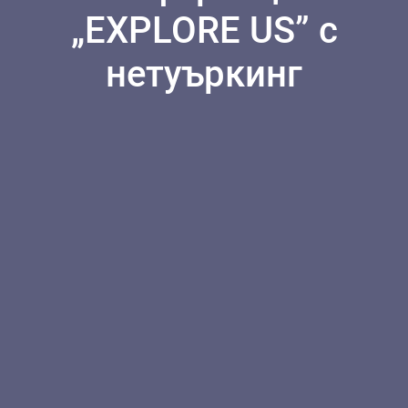
„EXPLORE US” с
нетуъркинг