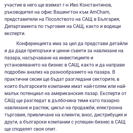
участие в него ще вземат г-н Иво Константинов,
ръководител на офис Вашингтон към AmCham,
представители на Посолството на САЩ в България,
Департамента по търговия на САЩ, както и водещи
експерти.
Конференцията има за цел да представи детайли
и да даде препоръки и ценни съвети за навлизане на
пазара, насърчаване на инвестициите и
установяването на бизнес в САЩ, както и да направи
подробен анализ на разнообразието на пазара. В
практични сесии ще бъдат разгледани секторите, в
които българските компании имат най-голям или най-
малък потенциал на американския пазар. Експерти от
САЩ ще разгледат в дълбочина теми като пазарно
навлизане и растеж, цикъл на продажби, електронна
търговия, привличане на клиенти, внос, дистрибуция и
други, а български компании с успешен бизнес в САЩ
ще споделят своя опит.