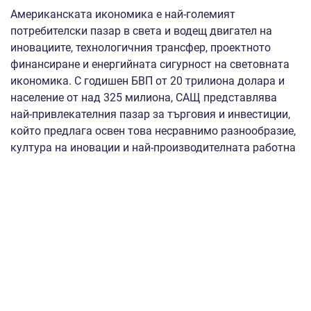
Американската икономика е най-големият
потребителски пазар в света и водещ двигател на
иновациите, технологичния трансфер, проектното
финансиране и енергийната сигурност на световната
икономика. С годишен БВП от 20 трилиона долара и
население от над 325 милиона, САЩ представлява
най-привлекателния пазар за търговия и инвестиции,
който предлага освен това несравнимо разнообразие,
култура на иновации и най-производителната работна
сила. Компании от всякакъв бранш и размер могат да
намерят идеи, ресурси и пазар да успяват и да се
развиват.
В рамките на събитието ще бъдат представени
програмите на Департамента по търговия на САЩ за
българските компании, като например Select USA
Summit, която ще се проведе в периода 11-14 май 2025
г., гр. Вашингтон – най-мащабното събитие в
Съединените щати, посветено на насърчаването на