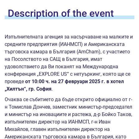
Description of the
event
Изпълнителната агенция за насърчаване на малките и
средните предприятия (ИАНМСП) и Американската
търговска камара в България (AmCham), с участието
на Посолството на САЩ в България, имат
удоволствието да Ви поканят на Международна
конференция „EXPLORE US” с нетуъркинг, която ще се
проведе
от 10:00 ч. на 27 февруари 2025 г. в хотел
„Хилтън“, гр. София
.
Очаква се събитието да бъде открито официално от г-
н Томислав Дончев, заместник министър-председател
и министър на иновациите и растежа, д-р Бойко Таков,
изпълнителен директор на ИАНМСП, г-н Иван
Михайлов, главен изпълнителен директор на
Американската търговска камара в България, като