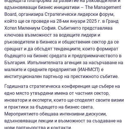
Водещата платформа за развитие на ръководители и
вдъхновяващи бизнес инициативи – The Management
Board, организира Стратегически лидерски форум,
който ще се проведе на 28-ми януари 2025 г. в Гранд
Хотел Милениум София. Събитието представлява
ключова възможност за водещите лидери и
ръководители в бизнеса и обществения сектор да се
срещнат и да обсъдят тенденциите, които формират
бъдещето на бизнес средата и предприемачеството в
България. Изпълнителната агенция за насърчаване на
малките и средните предприятия (ИАНМСП) е
институционален партньор на престижното събитие.
Годишната стратегическа конференция ще събере на
едно място утвърдени имена от частния сектор,
иноватори и експерти, които ще споделят своите визии
и практики за бъдещето на бизнес света.
Мероприятието обещава интензивни дискусии,
вдъхновяващи лекции и възможност за създаване на
нови партньорства и контакти.