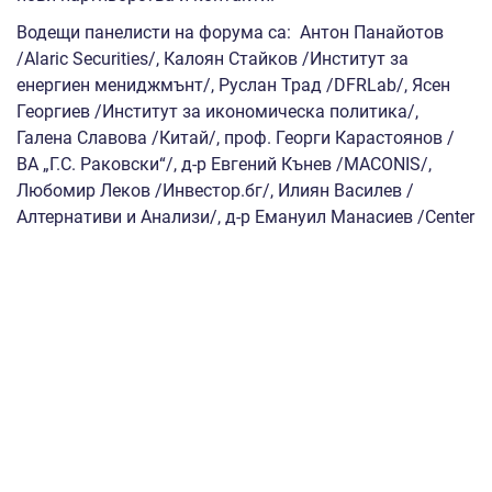
Водещи панелисти на форума са: Антон Панайотов
/Alaric Securities/, Калоян Стайков /Институт за
енергиен мениджмънт/, Руслан Трад /DFRLab/, Ясен
Георгиев /Институт за икономическа политика/,
Галена Славова /Китай/, проф. Георги Карастоянов /
ВА „Г.С. Раковски“/, д-р Евгений Кънев /MACONIS/,
Любомир Леков /Инвестор.бг/, Илиян Василев /
Алтернативи и Анализи/, д-р Емануил Манасиев /Center
Stars/, Драгия Драгиев /Minimart/, Доброслав
Димитров /Imperia Online/, доц. Юлияна Василева /
НБУ/, Живко Джамяров /Ancestral Superfoods/ и др.
Основателят на The Management Board – Анастас
Гогов, сподели преди събитието: “Годишната
стратегическа конференция е платформата, която
обединява водещите бизнес анализатори,
професионалисти и иноватори, както и представители
на научните среди, за да обсъдим трансформациите и
тенденциите в бизнеса и да намерим пътища за