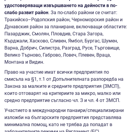
удостоверяващи извършването на дейности в по-
слабо развит район
. За по-слабо райони се считат:
Тракийско–Родопския район, Черноморския район и
Дунавския район за планиране, включващи областите:
Пазарджик, Смолян, Пловдив, Стара Загора,
Кърджали, Хасково, Сливен, Ямбол, Бургас, Шумен,
Варна, Добрич, Силистра, Разград, Русе, Търговище,
Велико Търново, Габрово, Ловеч, Плевен, Враца,
Монтана и Видин.
Право на участие имат всички предприятия по
смисъла на §1, т.1 от Допълнителната разпоредба на
Закона за малките и средните предприятия (ЗМСП),
които отговарят на критериите за микро, малко или
средно предприятие съгласно чл. З и чл. 4 от ЗМСП.
Участието в международни панаири/специализирани
изложби на българските предприятия представлява
минимална помощ, като не трябва да попадат в
забранителните режими на Регламент (EС)