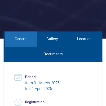
General
Gallery
Location
Documents
Period:
from
31-March-2025
to
04-April-2025
Registration: