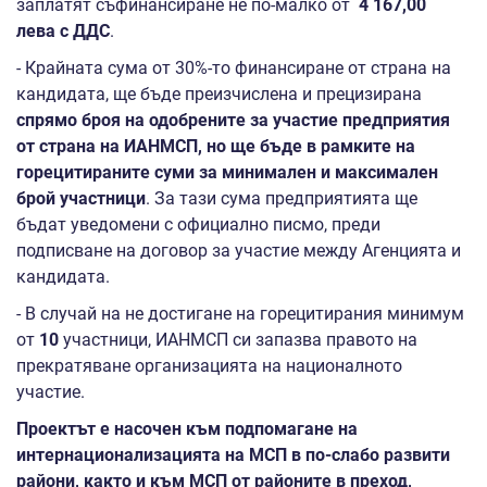
заплатят съфинансиране не по-малко от
4 167,00
лева с ДДС
.
- Крайната сума от 30%-то финансиране от страна на
кандидата, ще бъде преизчислена и прецизирана
спрямо броя на одобрените за участие предприятия
от страна на ИАНМСП, но ще бъде в рамките на
горецитираните суми за минимален и максимален
брой участници
. За тази сума предприятията ще
бъдат уведомени с официално писмо, преди
подписване на договор за участие между Агенцията и
кандидата.
- В случай на не достигане на горецитирания минимум
от
10
участници, ИАНМСП си запазва правото на
прекратяване организацията на националното
участие.
Проектът е насочен към подпомагане на
интернационализацията на МСП в по-слабо развити
райони, както и към МСП от районите в преход,