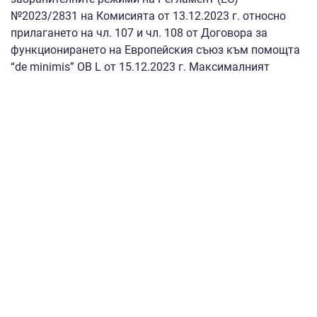
№2023/2831 на Комисията от 13.12.2023 г. относно
прилагането на чл. 107 и чл. 108 от Договора за
функционирането на Европейския съюз към помощта
“de minimis” OB L от 15.12.2023 г. Максималният
размер на помощта „de minimis“ не може да
надхвърля 300 000 евро или 586 749 лева за период от
три предходни години (считано от датата на
предоставяне на помощта) за едно и също
предприятие:
а) Предприятието получател;
б) Предприятията, с които предприятието получател
попада в група „Едно и също предприятие“ по смисъла
на чл.2, параграф 2 на Регламент (EС) 2023/2831 на
Комисията от 13 декември 2023 г.;
в) Всички предприятия, които са се влели, слели или са
придобити от някое от предприятията, които попадат
в група „Едно и също предприятие“ с предприятието