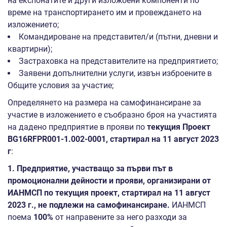
на експонатите и други изложбени компоненти по
време на транспортирането им и провеждането на
изложението;
Командироване на представител/и (пътни, дневни и
квартирни);
Застраховка на представителите на предприятието;
Заявени допълнителни услуги, извън изброените в
Общите условия за участие;
Определянето на размера на самофинансиране за
участие в изложението е съобразно броя на участията
на дадено предприятие в прояви по
текущия Проект
BG16RFPR001-1.002-0001, стартирал на 11 август 2023
г
:
1. Предприятие, участващо за първи път в
промоционални дейности и прояви, организирани от
ИАНМСП по текущия проект, стартирал на 11 август
2023 г., не подлежи на самофинансиране.
ИАНМСП
поема
100%
от направените за него разходи за