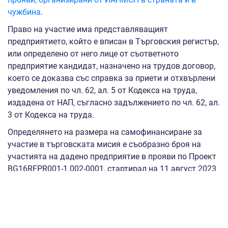
чужбина
.
Право на участие има представляващият
предприятието, който е вписан в Търговския регистър,
или определено от него лице от съответното
предприятие кандидат, назначено на трудов договор,
което се доказва със справка за приети и отхвърлени
уведомления по чл. 62, ал. 5 от Кодекса на труда,
издадена от НАП, съгласно задължението по чл. 62, ал.
3 от Кодекса на труда.
Определянето на размера на самофинансиране за
участие в търговската мисия е съобразно броя на
участията на дадено предприятие в прояви по Проект
BG16RFPR001-1.002-0001, стартирал на 11 август 2023
г., както следва:
Предприятие, участващо за
първи път
в
промоционални дейности и прояви, организирани от
ИАНМСП по проект BG16RFPR001-1.002-0001, не