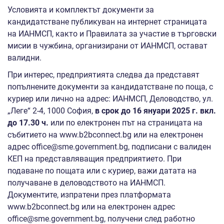
Условията и комплектът документи за
кандидатстване публикуван на интернет страницата
на ИАНМСП, както и Правилата за участие в търговски
мисии в чужбина, организирани от ИАНМСП, остават
валидни.
При интерес, предприятията следва да представят
попълнените документи за кандидатстване по поща, с
куриер или лично на адрес: ИАНМСП, Деловодство, ул.
„Леге“ 2-4, 1000 София,
в срок до 16 януари 2025 г. вкл.
до 17.30 ч.
или по електронен път на страницата на
събитието на www.b2bconnect.bg или на електронен
адрес office@sme.government.bg, подписани с валиден
КЕП на представляващия предприятието. При
подаване по пощата или с куриер, важи датата на
получаване в деловодството на ИАНМСП.
Документите, изпратени през платформата
www.b2bconnect.bg или на електронен адрес
office@sme.government.bg, получени след работно