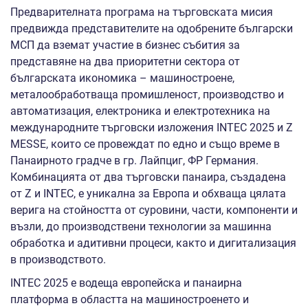
Предварителната програма на търговската мисия
предвижда представителите на одобрените български
МСП да вземат участие в бизнес събития за
представяне на два приоритетни сектора от
българската икономика – машиностроене,
металообработваща промишленост, производство и
автоматизация, електроника и електротехника на
международните търговски изложения INTEC 2025 и Z
MESSE, които се провеждат по едно и също време в
Панаирното градче в гр. Лайпциг, ФР Германия.
Комбинацията от два търговски панаира, създадена
от Z и INTEC, е уникална за Европа и обхваща цялата
верига на стойността от суровини, части, компоненти и
възли, до производствени технологии за машинна
обработка и адитивни процеси, както и дигитализация
в производството.
INTEC 2025 е водеща европейска и панаирна
платформа в областта на машиностроенето и