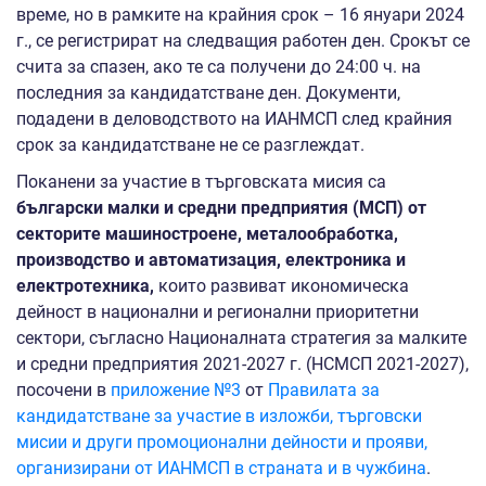
време, но в рамките на крайния срок – 16 януари 2024
г., се регистрират на следващия работен ден. Срокът се
счита за спазен, ако те са получени до 24:00 ч. на
последния за кандидатстване ден. Документи,
подадени в деловодството на ИАНМСП след крайния
срок за кандидатстване не се разглеждат.
Поканени за участие в търговската мисия са
български малки и средни предприятия (МСП) от
секторите машиностроене, металообработка,
производство и автоматизация, електроника и
електротехника,
които развиват икономическа
дейност в национални и регионални приоритетни
сектори, съгласно Националната стратегия за малките
и средни предприятия 2021-2027 г. (НСМСП 2021-2027),
посочени в
приложение №3
от
Правилата за
кандидатстване за участие в изложби, търговски
мисии и други промоционални дейности и прояви,
организирани от ИАНМСП в страната и в чужбина
.