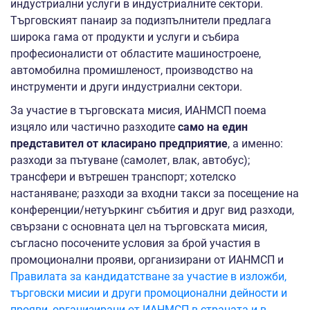
индустриални услуги в индустриалните сектори.
Търговският панаир за подизпълнители предлага
широка гама от продукти и услуги и събира
професионалисти от областите машиностроене,
автомобилна промишленост, производство на
инструменти и други индустриални сектори.
За участие в търговската мисия, ИАНМСП поема
изцяло или частично разходите
само на един
представител от класирано предприятие
, а именно:
разходи за пътуване (самолет, влак, автобус);
трансфери и вътрешен транспорт; хотелско
настаняване; разходи за входни такси за посещение на
конференции/нетуъркинг събития и друг вид разходи,
свързани с основната цел на търговската мисия,
съгласно посочените условия за брой участия в
промоционални прояви, организирани от ИАНМСП и
Правилата за кандидатстване за участие в изложби,
търговски мисии и други промоционални дейности и
прояви, организирани от ИАНМСП в страната и в