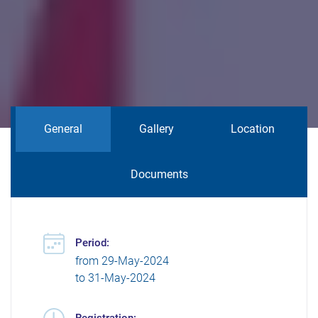
General
Gallery
Location
Documents
Period:
from
29-May-2024
to
31-May-2024