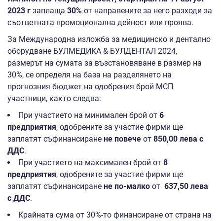
2023 г
заплаща
30%
от направените за него разходи за
съответната промоционална дейност или проява.
За Международна изложба за медицинско и дентално
оборудване БУЛМЕДИКА & БУЛДЕНТАЛ 2024,
размерът на сумата за възстановяване в размер на
30%, се определя на база на разделянето на
прогнозния бюджет на одобрения брой МСП
участници, както следва:
При участието на минимален брой от
6
предприятия
, одобрените за участие фирми ще
заплатят съфинансиране
не повече
от
850,00 лева с
ДДС
.
При участието на максимален брой от
8
предприятия
, одобрените за участие фирми ще
заплатят съфинансиране
не по-малко
от
637,50 лева
с ДДС
.
Крайната сума от 30%-то финансиране от страна на