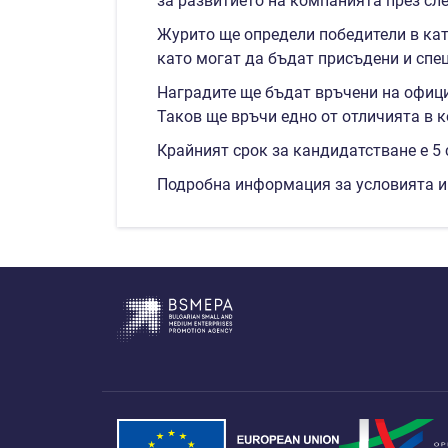
за развитието на компанията през сл
Журито ще определи победители в кат
като могат да бъдат присъдени и спе
Наградите ще бъдат връчени на офици
Таков ще връчи едно от отличията в к
Крайният срок за кандидатстване е 5 
Подробна информация за условията и 