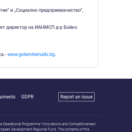
тие“ и „Социално предприемачество“,
ият директор на ИАНМСП д-р Бойко
са -
www.golemitemalki.bg
.
uments
GDPR
Report an issue
f the Operational Programme “Innovations and Competitiveness”
ropean Development Regional Fund. The contents of this