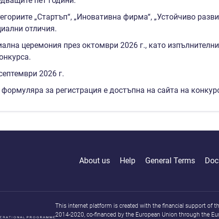
едващите пет години.
егориите „Стартъп“, „Иновативна фирма“, „Устойчиво разви
циални отличия.
ална церемония през октомври 2026 г., като изпълнителн
онкурса.
септември 2026 г.
формуляра за регистрация е достъпна на сайта на конкур
About us
Help
General Terms
Doc
This internet platform is created with the financial support o
2014-2020, co-financed by the European Union through the Eu