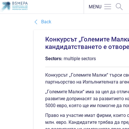
MENU
Back
Конкурсът „Големите Малки
кандидатстването е отворе
Sectors:
multiple sectors
Конкурсът „Големите Малки“ търси сво
партньорство на Изпълнителната аген
„Големите Малки“ има за цел да отли
развитие допринасят за развитието н
5000 евро, която ще им помогне да по
Право на участие имат фирми, които о
млн. евро. Кандидатите трябва да пред