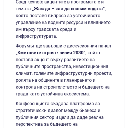
Сред keynote акцентите в програмата е и
темата
„Жажда – как да спасим водата“
,
която поставя въпроса за устойчивото
управление на водните ресурси и влиянието
им върху градската среда и
инфраструктурата.
Форумът ще завърши с дискусионния панел
„Кметовете строят: визия 2030“
, който
поставя акцент върху развитието на
публичните пространства, инвестиционния
климат, големите инфраструктурни проекти,
ролята на общините в планирането и
контрола на строителството и бъдещето на
града като устойчива екосистема.
Конференцията създава платформа за
стратегически диалог между бизнеса и
публичния сектор и цели да даде реална
перспектива за бъдещето на