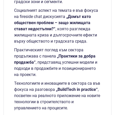
градски зони и сегменти.
Социалният аспект на темата е във фокуса
на fireside chat дискусията
„Домът като
обществен проблем – защо жилищата
стават недостъпни?“
, която разглежда
жилищната криза и дългосрочните ефекти
върху обществото и градската среда.
Практическият поглед към сектора
продължава с панела
„Практики за добра
продажба“
, представящ успешни модели и
подходи в продажбите и позиционирането
на проекти.
Технологиите и иновациите в сектора са във
фокуса на разговора
„
BuildTech
in
practice
“
,
посветен на реалното приложение на новите
технологии в строителството и
управлението на процесите.