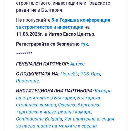
строителството, инвестициите и градското
развитие в България.
Не пропускайте
5-а Годишна конференция
за строителство и инвестиции
на
11.06.2026г.
в
Интер Експо Център.
Регистрирайте се безплатно
тук
.
********
ГЕНЕРАЛЕН ПАРТНЬОР:
Артекс
.
С
ПОДКРЕПАТА
НА:
Home2U
;
PCS
;
Opel
;
Photomate
.
ИНСТИТУЦИОНАЛНИ ПАРТНЬОРИ:
Камара
на строителите в България
;
Българска
стопанска камара
;
Френско-българска
търговска и индустриална камара
;
Confindustria
Bulgaria
;
Изпълнителна агенция
за насърчаване на малките и средни