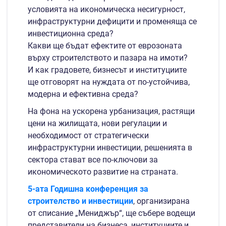
условията на икономическа несигурност,
инфраструктурни дефицити и променяща се
инвестиционна среда?
Какви ще бъдат ефектите от еврозоната
върху строителството и пазара на имоти?
И как градовете, бизнесът и институциите
ще отговорят на нуждата от по-устойчива,
модерна и ефективна среда?
На фона на ускорена урбанизация, растящи
цени на жилищата, нови регулации и
необходимост от стратегически
инфраструктурни инвестиции, решенията в
сектора стават все по-ключови за
икономическото развитие на страната.
5-ата Годишна конференция за
строителство и инвестиции
, организирана
от списание „Мениджър“, ще събере водещи
представители на бизнеса, институциите и