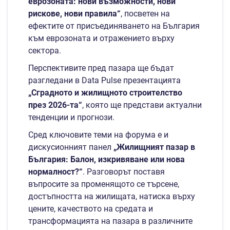
еврозоната: нови възможности, нови
рискове, нови правила“
, посветен на
ефектите от присъединяването на България
към еврозоната и отражението върху
сектора.
Перспективите пред пазара ще бъдат
разгледани в Data Pulse презентацията
„Сградното и жилищното строителство
през 2026-та“
, която ще представи актуални
тенденции и прогнози.
Сред ключовите теми на форума е и
дискусионният панел
„Жилищният пазар в
България: Балон, изкривяване или нова
нормалност?“
. Разговорът поставя
въпросите за променящото се търсене,
достъпността на жилищата, натиска върху
цените, качеството на средата и
трансформацията на пазара в различните