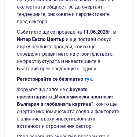
експертната общност, за да очертаят
тенденциите, рисковете и перспективите
пред сектора.
Събитието ще се проведе на
11.06.2026г.
в
Интер Експо Център
и ще постави фокус
върху реалните процеси, които ще
определят развитието на строителството,
инфраструктурата и инвестициите в
България през следващите години.
Регистрирайте се безплатно
тук
.
Форумът ще започне с
keynote
презентацията „Икономически прогнози:
България в глобалната картина“
, която ще
очертае икономическата среда и факторите
с влияние върху инвестиционната
активност и строителния сектор.
Сред основните акценти в програмата е